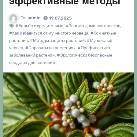
эффективные методы
От
admin
19.07.2025
#Борьба с вредителями
,
#Защита домашних цветов
,
#Как избавиться от мучнистого червеца
,
#Комнатные
растения
,
#Методы защиты растений
,
#Мучнистый
червец
,
#Паразиты на растениях
,
#Профилактика
заболеваний растений
,
#Экологически безопасные
средства для растений