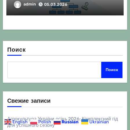
admin
05.03.2026
Поиск
Поиск
Свежие записи
Агрокультура України осінь 2026: Комплексний гід
English
Polish
Russian
Ukrainian
для успішного сезону