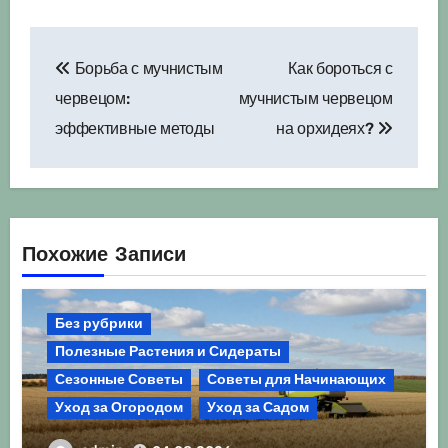
Навигация
Борьба с мучнистым
Как бороться с
по
червецом:
мучнистым червецом
записям
эффективные методы
на орхидеях?
Похожие Записи
Без рубрики
Полезные Растения и Сидераты
Сезонные Советы
Советы для Начинающих
Уход за Огородом
Уход за Садом