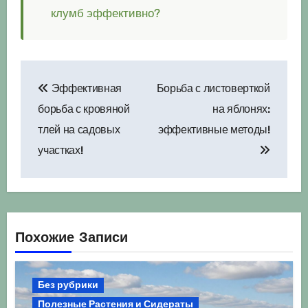
клумб эффективно?
Навигация
Эффективная
Борьба с листоверткой
по
борьба с кровяной
на яблонях:
записям
тлей на садовых
эффективные методы!
участках!
Похожие Записи
Без рубрики
Полезные Растения и Сидераты