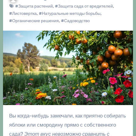
#Защита растений
,
#Защита сада от вредителей
,
#Листовертка
,
#Натуральные методы борьбы
,
#Органические решения
,
#Садоводство
Вы когда-нибудь замечали, как приятно собирать
яблоки или смородину прямо с собственного
сада?
Этот вкус невозможно сравнить с