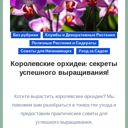
Без рубрики
Клумбы и Декоративные Растения
Полезные Растения и Сидераты
Советы для Начинающих
Уход за Садом
Королевские орхидеи: секреты
успешного выращивания!
Хотите вырастить королевские орхидеи? Мы
поможем вам разобраться в тонкостях ухода и
предоставим практические советы для
успешного выращивания.