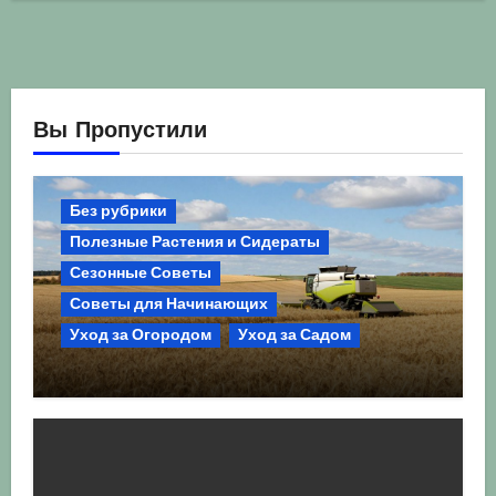
Вы Пропустили
Без рубрики
Полезные Растения и Сидераты
Сезонные Советы
Советы для Начинающих
Уход за Огородом
Уход за Садом
Агрокультура України осінь 2026:
Комплексний гід для успішного
сезону