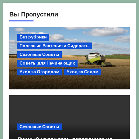
Вы Пропустили
Без рубрики
Полезные Растения и Сидераты
Сезонные Советы
Советы для Начинающих
Уход за Огородом
Уход за Садом
Агрокультура України осінь 2026:
Комплексний гід для успішного
сезону
Сезонные Советы