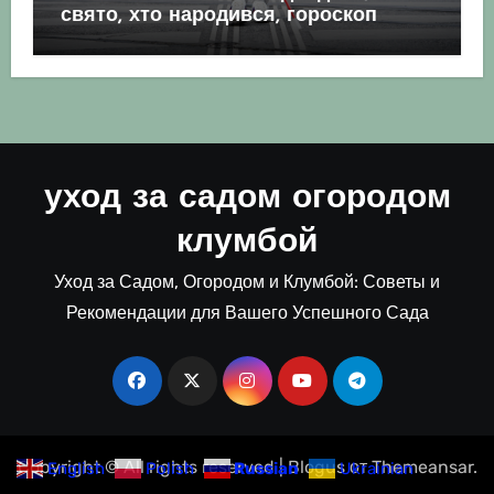
свято, хто народився, гороскоп
уход за садом огородом
клумбой
Уход за Садом, Огородом и Клумбой: Советы и
Рекомендации для Вашего Успешного Сада
Copyright © All rights reserved
|
Blogus
от
Themeansar
.
English
Polish
Russian
Ukrainian