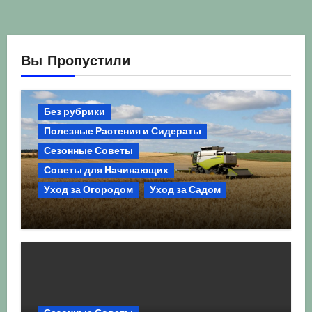
Вы Пропустили
Без рубрики
Полезные Растения и Сидераты
Сезонные Советы
Советы для Начинающих
Уход за Огородом
Уход за Садом
Агрокультура України осінь 2026:
Комплексний гід для успішного
сезону