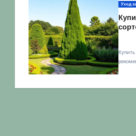
Уход з
Купи
сорт
Купить тую: описание популярных сортов, цены,
рекомен