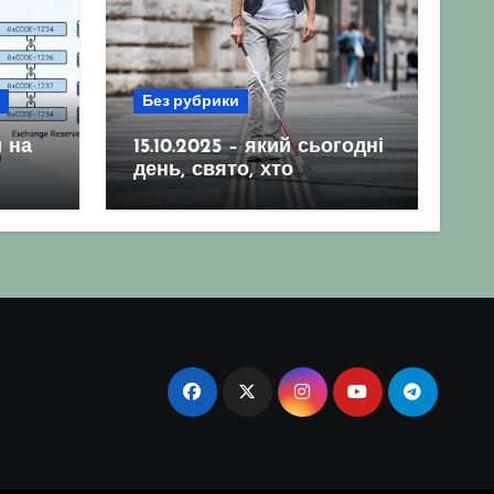
Без рубрики
 на
15.10.2025 – який сьогодні
день, свято, хто
народився, гороскоп