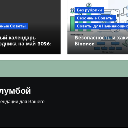
Без рубрики
Сезонные Советы
нные Советы
Советы для Начинающих
ый календарь
Безопасность и хаки
одника на май 2026:
Binance
оприятные дни для
ва и посадки
клумбой
мендации для Вашего