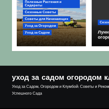
Полезные Растения и
Сидераты
Сезонные Советы
Советы для Начинающих
Сезо
Уход за Огородом
Лунн
Уход за Садом
огор
Агрокультура України
благ
осінь 2026: Комплексний
посе
гід для успішного сезону
уход за садом огородом 
Уход за Садом, Огородом и Клумбой: Советы и Реко
Успешного Сада