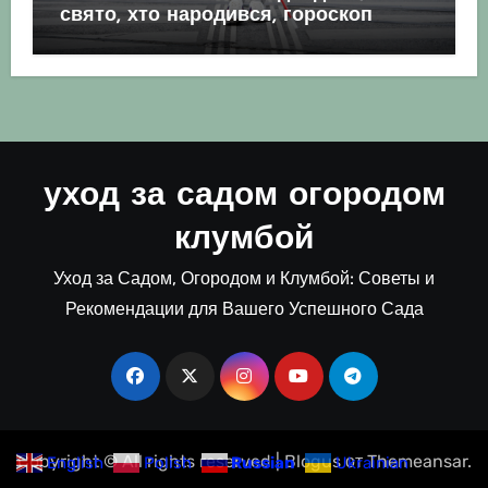
свято, хто народився, гороскоп
уход за садом огородом
клумбой
Уход за Садом, Огородом и Клумбой: Советы и
Рекомендации для Вашего Успешного Сада
Copyright © All rights reserved
|
Blogus
от
Themeansar
.
English
Polish
Russian
Ukrainian