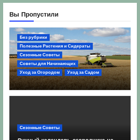
Вы Пропустили
Без рубрики
Полезные Растения и Сидераты
Сезонные Советы
Советы для Начинающих
Уход за Огородом
Уход за Садом
Агрокультура України осінь 2026:
Комплексний гід для успішного
сезону
Сезонные Советы