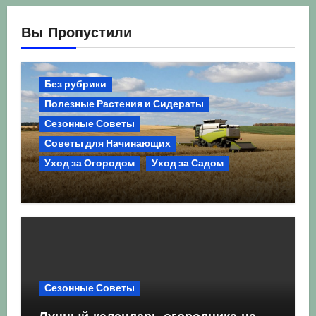
Вы Пропустили
Без рубрики
Полезные Растения и Сидераты
Сезонные Советы
Советы для Начинающих
Уход за Огородом
Уход за Садом
Агрокультура України осінь 2026:
Комплексний гід для успішного
сезону
Сезонные Советы