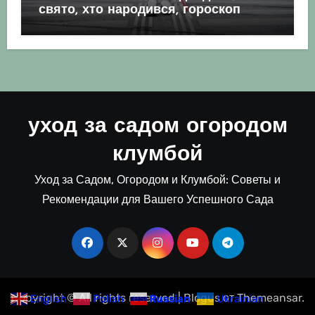
свято, хто народився, гороскоп
уход за садом огородом
клумбой
Уход за Садом, Огородом и Клумбой: Советы и
Рекомендации для Вашего Успешного Сада
Copyright © All rights reserved
|
Blogus
от
Themeansar
.
English
Polish
Russian
Ukrainian