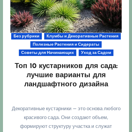
Без рубрики
Клумбы и Декоративные Растения
Полезные Растения и Сидераты
Советы для Начинающих
Уход за Садом
Топ 10 кустарников для сада:
лучшие варианты для
ландшафтного дизайна
Декоративные кустарники — это основа любого
красивого сада. Они создают объем,
формируют структуру участка и служат