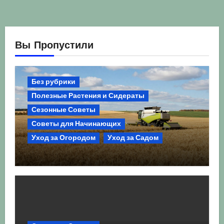
Вы Пропустили
Без рубрики
Полезные Растения и Сидераты
Сезонные Советы
Советы для Начинающих
Уход за Огородом
Уход за Садом
Агрокультура України осінь 2026:
Комплексний гід для успішного
сезону