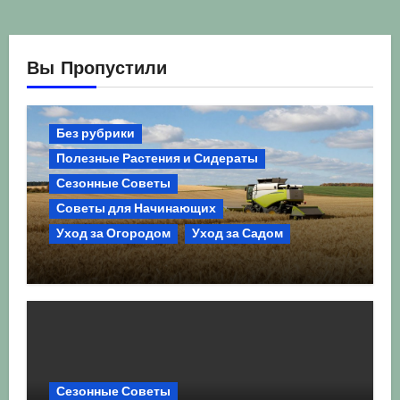
Вы Пропустили
Без рубрики
Полезные Растения и Сидераты
Сезонные Советы
Советы для Начинающих
Уход за Огородом
Уход за Садом
Агрокультура України осінь 2026:
Комплексний гід для успішного
сезону
Сезонные Советы