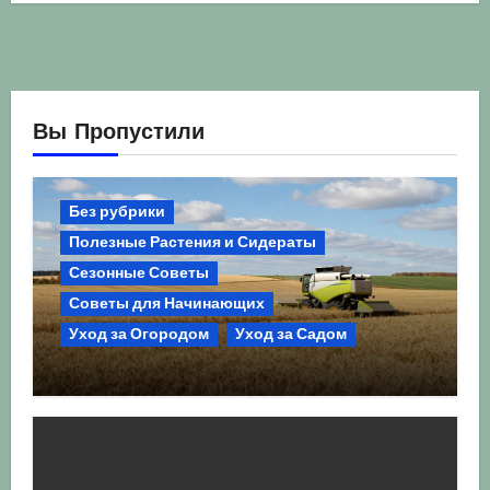
Вы Пропустили
Без рубрики
Полезные Растения и Сидераты
Сезонные Советы
Советы для Начинающих
Уход за Огородом
Уход за Садом
Агрокультура України осінь 2026:
Комплексний гід для успішного
сезону