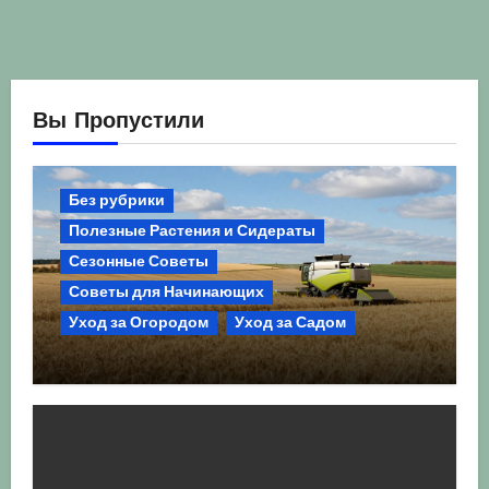
Вы Пропустили
Без рубрики
Полезные Растения и Сидераты
Сезонные Советы
Советы для Начинающих
Уход за Огородом
Уход за Садом
Агрокультура України осінь 2026:
Комплексний гід для успішного
сезону