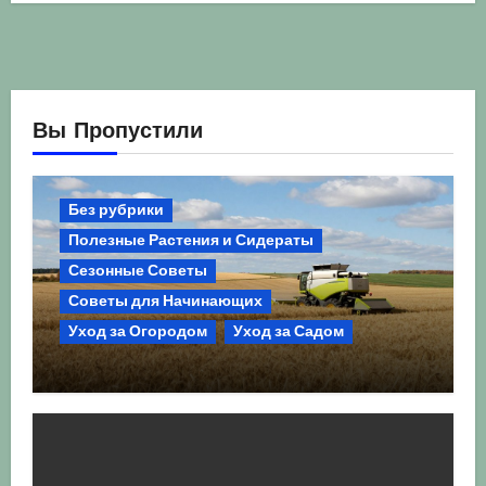
Вы Пропустили
Без рубрики
Полезные Растения и Сидераты
Сезонные Советы
Советы для Начинающих
Уход за Огородом
Уход за Садом
Агрокультура України осінь 2026:
Комплексний гід для успішного
сезону