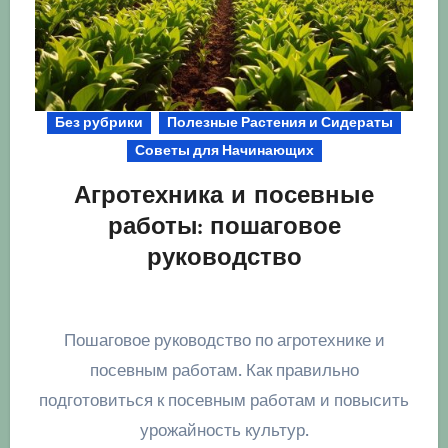
Без рубрики
Полезные Растения и Сидераты
Советы для Начинающих
Агротехника и посевные
работы: пошаговое
руководство
Пошаговое руководство по агротехнике и
посевным работам. Как правильно
подготовиться к посевным работам и повысить
урожайность культур.