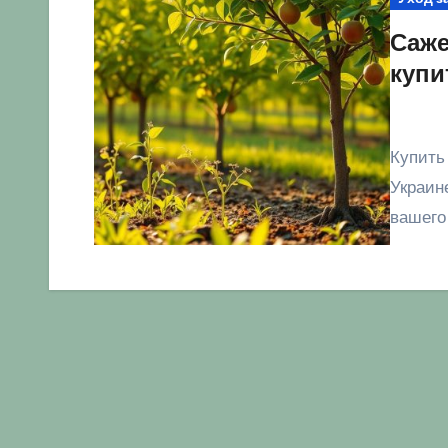
Саже
купи
Купить саженцы плодовых деревьев с доставкой по
Украин
вашего