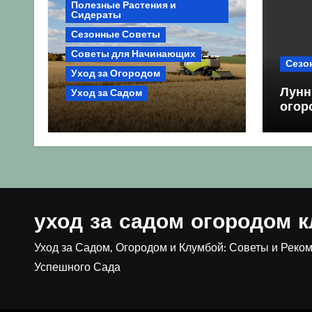
Полезные Растения и
Сидераты
Сезонные Советы
Советы для Начинающих
Сезо
Уход за Огородом
Лунн
Уход за Садом
огор
Агрокультура України
благ
осінь 2026: Комплексний
посе
гід для успішного сезону
уход за садом огородом 
Уход за Садом, Огородом и Клумбой: Советы и Реко
Успешного Сада