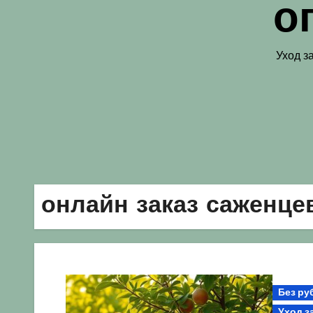
о
Уход з
онлайн заказ саженце
Без ру
Уход з