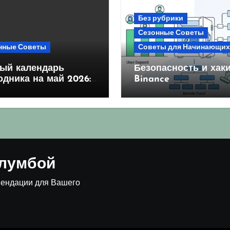
Без рубрики
Сезонные Советы
нные Советы
Советы для Начинающих
ый календарь
Безопасность и хаки
одника на май 2026:
Binance
оприятные дни для
ва и посадки
клумбой
мендации для Вашего