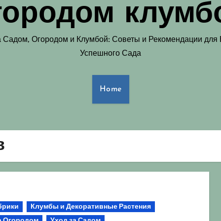
городом клумб
а Садом, Огородом и Клумбой: Советы и Рекомендации для
Успешного Сада
Home
в
брики
Клумбы и Декоративные Растения
а Огородом
Уход за Садом