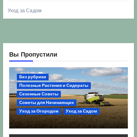
Уход за Садом
Вы Пропустили
Без рубрики
Полезные Растения и Сидераты
Сезонные Советы
Советы для Начинающих
Уход за Огородом
Уход за Садом
Агрокультура України осінь 2026:
Комплексний гід для успішного
сезону