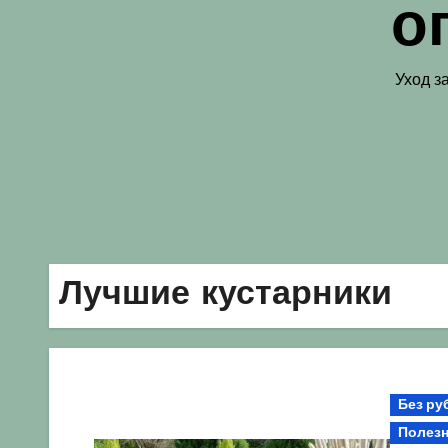
о
Уход з
Лучшие кустарники
Без ру
Полезн