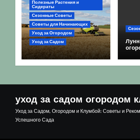
Полезные Растения и
Сидераты
Сезонные Советы
Советы для Начинающих
Сезо
Уход за Огородом
Лунн
Уход за Садом
огор
Агрокультура України
благ
осінь 2026: Комплексний
посе
гід для успішного сезону
уход за садом огородом 
Уход за Садом, Огородом и Клумбой: Советы и Реко
Успешного Сада