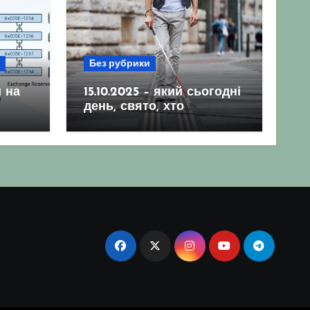
Без рубрики
 на
15.10.2025 – який сьогодні
день, свято, хто
народився, гороскоп