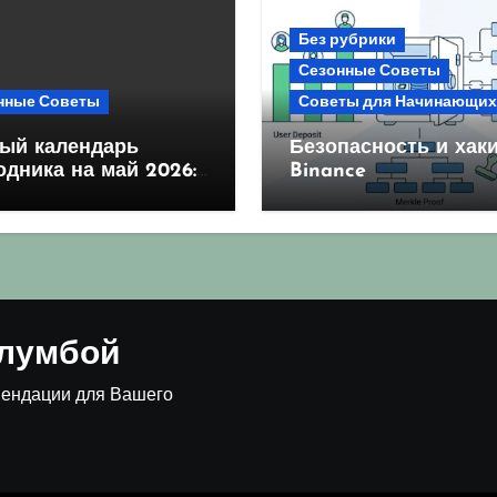
Без рубрики
Сезонные Советы
нные Советы
Советы для Начинающих
ый календарь
Безопасность и хаки
одника на май 2026:
Binance
оприятные дни для
ва и посадки
клумбой
мендации для Вашего