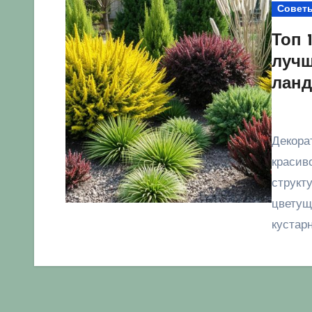
Совет
Топ 
лучш
ланд
Декоративные кустарники — это основа любого
красив
структ
цветущ
кустар