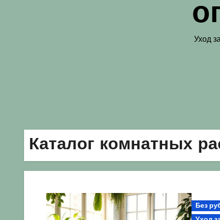
о
Уход з
Каталог комнатных ра
Без ру
Уход з