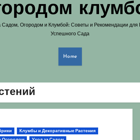
городом клумб
а Садом, Огородом и Клумбой: Советы и Рекомендации для
Успешного Сада
Home
стений
брики
Клумбы и Декоративные Растения
а Огородом
Уход за Садом