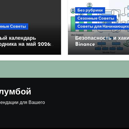
Без рубрики
Сезонные Советы
нные Советы
Советы для Начинающих
ый календарь
Безопасность и хаки
одника на май 2026:
Binance
оприятные дни для
ва и посадки
клумбой
мендации для Вашего