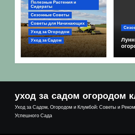
Полезные Растения и
Сидераты
Сезонные Советы
Советы для Начинающих
Сезо
Уход за Огородом
Лунн
Уход за Садом
огор
Агрокультура України
благ
осінь 2026: Комплексний
посе
гід для успішного сезону
уход за садом огородом 
Уход за Садом, Огородом и Клумбой: Советы и Реко
Успешного Сада