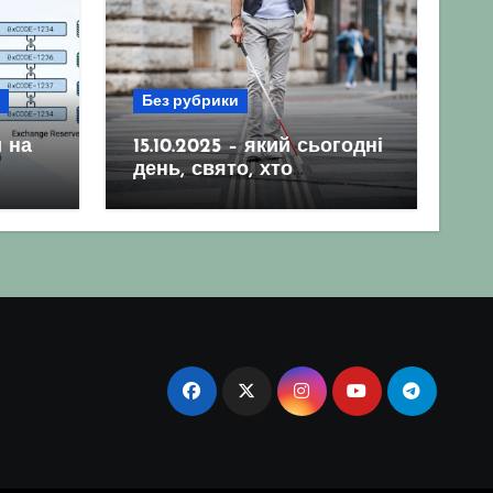
Без рубрики
 на
15.10.2025 – який сьогодні
день, свято, хто
народився, гороскоп