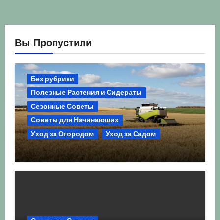
Вы Пропустили
Без рубрики
Полезные Растения и Сидераты
Сезонные Советы
Советы для Начинающих
Уход за Огородом
Уход за Садом
Агрокультура України осінь 2026:
Комплексний гід для успішного
сезону