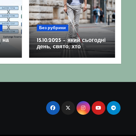
Без рубрики
 на
15.10.2025 – який сьогодні
день, свято, хто
народився, гороскоп