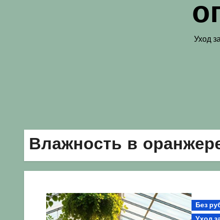
о
Уход з
Влажность в оранжер
Без ру
Уход з