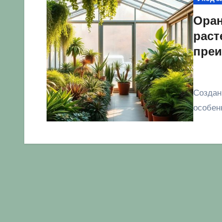
Оран
раст
преи
Создание оранжереи для комнатных растений:
особен