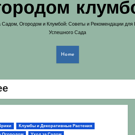
городом клумб
а Садом, Огородом и Клумбой: Советы и Рекомендации для
Успешного Сада
Home
ее
брики
Клумбы и Декоративные Растения
а Огородом
Уход за Садом