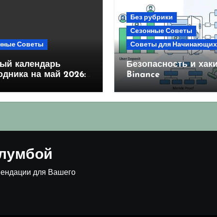
Без рубрики
Сезонные Советы
нные Советы
Советы для Начинающих
ый календарь
Безопасность и хаки
одника на май 2026:
Binance
оприятные дни для
ва и посадки
клумбой
мендации для Вашего