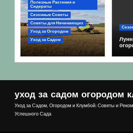
Полезные Растения и
Сидераты
Сезонные Советы
Советы для Начинающих
Сезо
Уход за Огородом
Лунн
Уход за Садом
огор
Агрокультура України
благ
осінь 2026: Комплексний
посе
гід для успішного сезону
уход за садом огородом 
Уход за Садом, Огородом и Клумбой: Советы и Реко
Успешного Сада