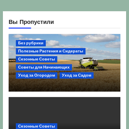
Вы Пропустили
Без рубрики
Полезные Растения и Сидераты
Сезонные Советы
Советы для Начинающих
Уход за Огородом
Уход за Садом
Агрокультура України осінь 2026:
Комплексний гід для успішного
сезону
Сезонные Советы