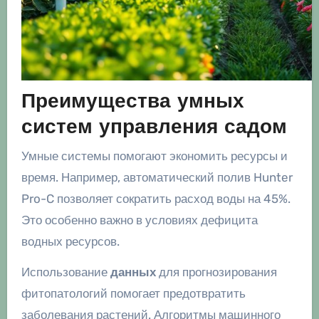
Преимущества умных
систем управления садом
Умные системы помогают экономить ресурсы и
время. Например, автоматический полив Hunter
Pro-C позволяет сократить расход воды на 45%.
Это особенно важно в условиях дефицита
водных ресурсов.
Использование
данных
для прогнозирования
фитопатологий помогает предотвратить
заболевания растений. Алгоритмы машинного