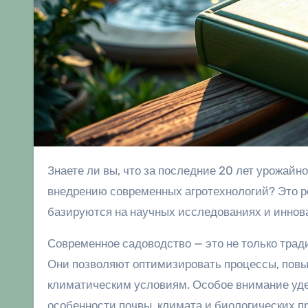
Знаете ли вы, что за последние 20 лет урожайность садовых культур в Украине выросла на 30% благодаря
внедрению современных агротехнологий? Это ре
базируются на научных исследованиях и иннов
Современное садоводство — это не только трад
Они позволяют оптимизировать процессы, пов
климатическим условиям. Особое внимание уде
особенности почвы, климата и биологических п