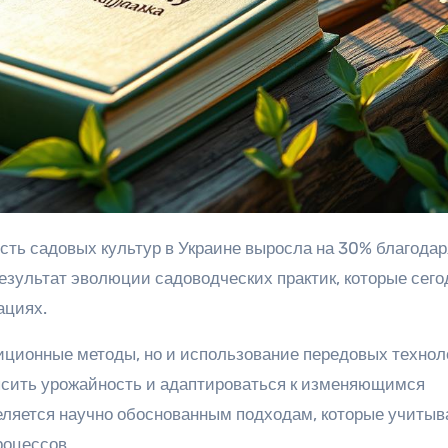
зультат эволюции садоводческих практик, которые сего
ациях.
иционные методы, но и использование передовых технол
ысить урожайность и адаптироваться к изменяющимся
ляется научно обоснованным подходам, которые учиты
роцессов.