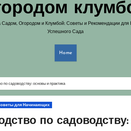
городом клумб
а Садом, Огородом и Клумбой: Советы и Рекомендации для
Успешного Сада
Home
 по садоводству: основы и практика
оветы для Начинающих
дство по садоводству: