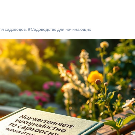
ля садоводов
,
#Садоводство для начинающих