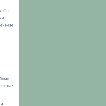
х. Он
ки
,
менение
с
ебные
местные
сит