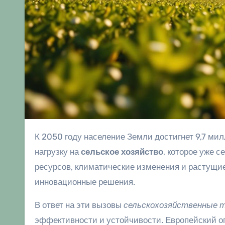
К 2050 году население Земли достигнет 9,7 миллиардов человек, согласно данным ООН. Это создает огромную
нагрузку на
сельское хозяйство
, которое уже 
ресурсов, климатические изменения и растущие
инновационные решения.
В ответ на эти вызовы
сельскохозяйственные 
эффективности и устойчивости. Европейский оп