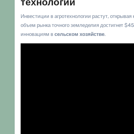
технологии
Инвестиции в агротехнологии растут, открывая 
объем рынка точного земледелия достигнет $45
инновациям в
сельском хозяйстве
.