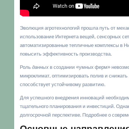
Эволюция агротехнологий прошла путь от мех
использование Интернета вещей, сенсорных сет
автоматизированные тепличные комплексы в Ни
повысить эффективность производства.
Роль
данных
в создании «умных ферм» невозмо
микроклимат, оптимизировать полив и снижать з
способствует устойчивому развитию.
Для успешного внедрения инноваций необходим
тщательного планирования и инвестиций. Однако
долгосрочной перспективе. Подробнее о совре