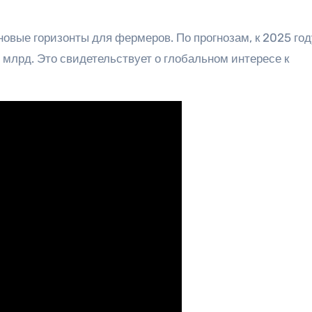
новые горизонты для фермеров. По прогнозам, к 2025 год
 млрд. Это свидетельствует о глобальном интересе к