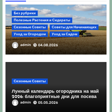
Без рубрики
Полезные Растения и Сидераты
Сезонные Советы
Советы для Начинающих
Уход за Огородом
Уход за Садом
Агрокультура України осінь 2026:
admin
04.08.2026
Комплексний гід для успішного сезону
Сезонные Советы
Лунный календарь огородника на май
2026: благоприятные дни для посева
и посадки
admin
05.05.2026